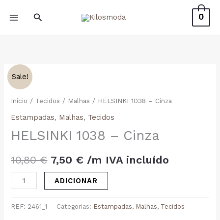
Skip
Search
0
to
content
Sale!
Início
/
Tecidos
/
Malhas
/ HELSINKI 1038 – Cinza
Estampadas
,
Malhas
,
Tecidos
HELSINKI 1038 – Cinza
O
O
10,80
€
7,50
€
 /m IVA incluído
preço
preço
Quantidade
ADICIONAR
de
original
atual
HELSINKI
REF:
2461_1
Categorias:
Estampadas
,
Malhas
,
Tecidos
era:
é:
1038