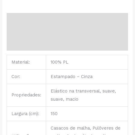
-
10,80 €.
7,50 €.
Cinza
Descrição
Informação adicional
Avaliações (0)
Material:
100% PL
Cor:
Estampado – Cinza
Elástico na transversal, suave,
Propriedades:
suave, macio
Largura (cm):
150
Casacos de malha, Pulôveres de