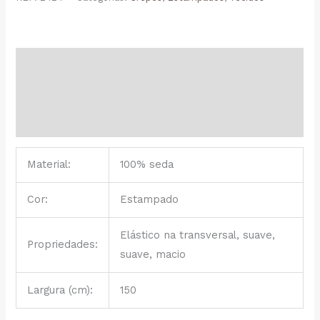
DE
SEDA
EST.11566
Descrição
Informação adicional
Avaliações (0)
Material:
100% seda
Cor:
Estampado
Elástico na transversal, suave,
Propriedades:
suave, macio
Largura (cm):
150