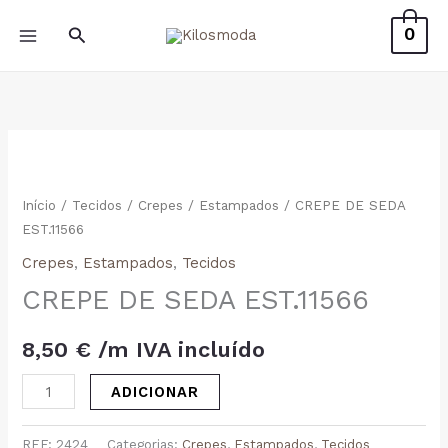
Skip
Search
0
to
content
Início
/
Tecidos
/
Crepes
/
Estampados
/ CREPE DE SEDA
EST.11566
Crepes
,
Estampados
,
Tecidos
CREPE DE SEDA EST.11566
8,50
€
 /m IVA incluído
Quantidade
ADICIONAR
de
CREPE
REF:
2424
Categorias:
Crepes
,
Estampados
,
Tecidos